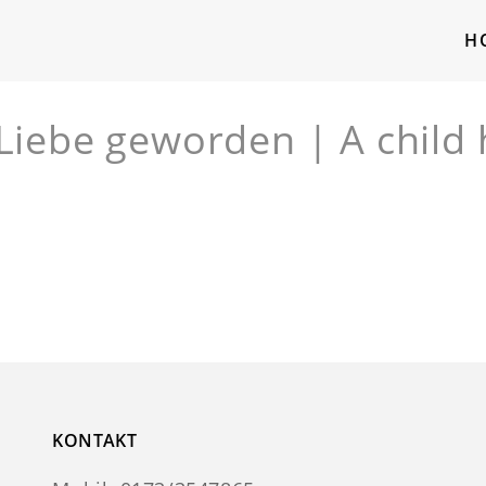
H
e Liebe geworden | A child
KONTAKT